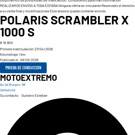
REALIZAMOS ENVÍOS A TODA ESPAÑA Ninguna oferta es vinculante Reservado el derecho
a su venta final y modificaciones Este anuncio puede contener errores
POLARIS SCRAMBLER X
1000 S
€ 16.900
Primera matriculación:
27/04/2026
Kilometraje:
1 km
Publicado el: 08/05/2026
PRUEBA DE CONDUCCIÓN
MOTOEXTREMO
Av de Burgos, 98
Valladolid
Su contacto:
Gustavo Esteban