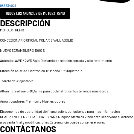
983334821
TODOS LOS ANUNCIOS DE MOTOEXTREMO
DESCRIPCIÓN
MOTOEXTREMO
CONCESIONARIO OFICIAL POLARIS VALLADOLID
NUEVO SCRAMBLER X 1000 S
Auténtica AWD / 2WD Bajo Demanda de relación cerrada y alto rendimiento
Dirección Asistida Electrónica Tri Modo (EPS) ajustable
Torreta de 3" ajustable
Altura libre al suelo 30,5cms para poder afrontar los terrenos mas duros
Amortiguadores Premium y Muelles dobles
Disponemos de posibilidad de financiación , consúltenos para mas información
REALIZAMOS ENVÍOS A TODA ESPAÑA Ninguna oferta es vinculante Reservado el derecho
a su venta final y modificaciones Este anuncio puede contener errores
CONTÁCTANOS