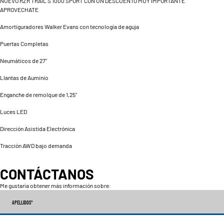
NUEVO RZR TRAIL S 1000 SPORT CON UN DESCUENTO MUY IMPORTANTE
APROVECHATE
Amortiguradores Walker Evans con tecnología de aguja
Puertas Completas
Neumáticos de 27"
Llantas de Auminio
Enganche de remolque de 1,25"
Luces LED
Dirección Asistida Electrónica
Tracción AWD bajo demanda
CONTÁCTANOS
Me gustaría obtener más información sobre:
APELLIDOS
*