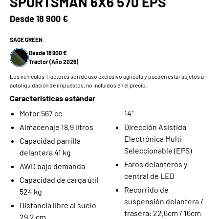
SPORTSMAN 6X6 570 EPS
Desde
18 900 €
SAGE GREEN
Desde 18 900 €
Tractor (Año 2026)
Los vehículos Tractores son de uso exclusivo agrícola y pueden estar sujetos a
autoliquidación de impuestos, no incluidos en el precio.
Características estándar
Motor 567 cc
14"
Almacenaje 18,9 litros
Dirección Asistida
Electrónica Multi
Capacidad parrilla
Seleccionable (EPS)
delantera 41 kg
Faros delanteros y
AWD bajo demanda
central de LED
Capacidad de carga útil
Recorrido de
524 kg
suspensión delantera /
Distancia libre al suelo
trasera: 22,6cm / 16cm
29,2 cm