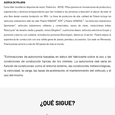
ACERCA DE POLARIS
Como líder mundial en deportes de motor, Polaris Inc. (NYSE: PII) es pionera en innovaciones de productos y
experiencias y servicios enriquecedores que han invitado a las personas a descubrir el placer de estar al
aire libre desde nuestra fundación en 1954. La línea de productos de alta calidad de Polaris incluye los
®
®
™
vehículos todoterreno side-by-side Polaris RANGER
, RZR
y Polaris GENERAL
; los vehículos todoterreno
®
Sportsman
; vehículos todoterreno militares y comerciales; motos de nieve; motocicletas Indian
®
®
Motorcycle
de tamaño medio y pesado; motos Slingshot
; cuatriciclos Aixam; vehículos eléctricos Goupil; y
pontones y barcos con cubierta, incluidos los pontones Bennington, líderes en el sector. Polaris mejora la
experiencia de conducción con una sólida gama de piezas, prendas y accesorios. Con sede en Minnesota,
Polaris presta servicio a más de 100 países de todo el mundo.
*Estimaciones de autonomía basadas en datos del fabricante sobre el uso y las
condiciones de conducción típicas de los clientes. La autonomía real varía en
función de condiciones como el entorno externo, las condiciones meteorológicas,
la velocidad, la carga, las tasas de aceleración, el mantenimiento del vehículo y el
uso del mismo.
¿QUÉ SIGUE?