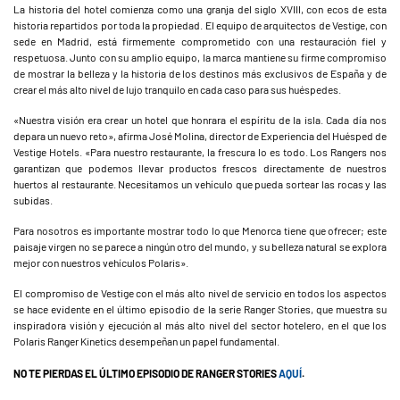
La historia del hotel comienza como una granja del siglo XVIII, con ecos de esta
historia repartidos por toda la propiedad. El equipo de arquitectos de Vestige, con
sede en Madrid, está firmemente comprometido con una restauración fiel y
respetuosa. Junto con su amplio equipo, la marca mantiene su firme compromiso
de mostrar la belleza y la historia de los destinos más exclusivos de España y de
crear el más alto nivel de lujo tranquilo en cada caso para sus huéspedes.
«Nuestra visión era crear un hotel que honrara el espíritu de la isla. Cada día nos
depara un nuevo reto», afirma José Molina, director de Experiencia del Huésped de
Vestige Hotels. «Para nuestro restaurante, la frescura lo es todo. Los Rangers nos
garantizan que podemos llevar productos frescos directamente de nuestros
huertos al restaurante. Necesitamos un vehículo que pueda sortear las rocas y las
subidas.
Para nosotros es importante mostrar todo lo que Menorca tiene que ofrecer; este
paisaje virgen no se parece a ningún otro del mundo, y su belleza natural se explora
mejor con nuestros vehículos Polaris».
El compromiso de Vestige con el más alto nivel de servicio en todos los aspectos
se hace evidente en el último episodio de la serie Ranger Stories, que muestra su
inspiradora visión y ejecución al más alto nivel del sector hotelero, en el que los
Polaris Ranger Kinetics desempeñan un papel fundamental.
NO TE PIERDAS EL ÚLTIMO EPISODIO DE RANGER STORIES
AQUÍ
.