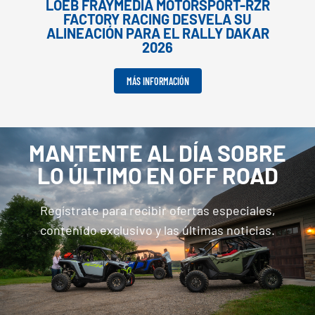
LOEB FRAYMÉDIA MOTORSPORT-RZR
FACTORY RACING DESVELA SU
ALINEACIÓN PARA EL RALLY DAKAR
2026
MÁS INFORMACIÓN
MANTENTE AL DÍA SOBRE
LO ÚLTIMO EN OFF ROAD
Regístrate para recibir ofertas especiales,
contenido exclusivo y las últimas noticias.