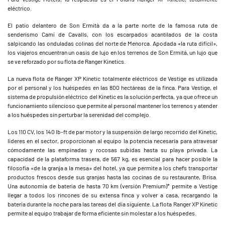
eléctrico.
El patio delantero de Son Ermità da a la parte norte de la famosa ruta de
senderismo Camí de Cavalls, con los escarpados acantilados de la costa
salpicando las onduladas colinas del norte de Menorca. Apodada «la ruta difícil»,
los viajeros encuentran un oasis de lujo en los terrenos de Son Ermitá, un lujo que
se ve reforzado por su flota de Ranger Kinetics.
La nueva flota de Ranger XP Kinetic totalmente eléctricos de Vestige es utilizada
por el personal y los huéspedes en las 800 hectáreas de la finca. Para Vestige, el
sistema de propulsión eléctrico del Kinetic es la solución perfecta, ya que ofrece un
funcionamiento silencioso que permite al personal mantener los terrenos y atender
a los huéspedes sin perturbar la serenidad del complejo.
Los 110 CV, los 140 lb-ft de par motor y la suspensión de largo recorrido del Kinetic,
líderes en el sector, proporcionan al equipo la potencia necesaria para atravesar
cómodamente las empinadas y rocosas subidas hasta su playa privada. La
capacidad de la plataforma trasera, de 567 kg, es esencial para hacer posible la
filosofía «de la granja a la mesa» del hotel, ya que permite a los chefs transportar
productos frescos desde sus granjas hasta las cocinas de su restaurante, Brisa.
Una autonomía de batería de hasta 70 km (versión Premium)* permite a Vestige
llegar a todos los rincones de su extensa finca y volver a casa, recargando la
batería durante la noche para las tareas del día siguiente. La flota Ranger XP Kinetic
permite al equipo trabajar de forma eficiente sin molestar a los huéspedes.