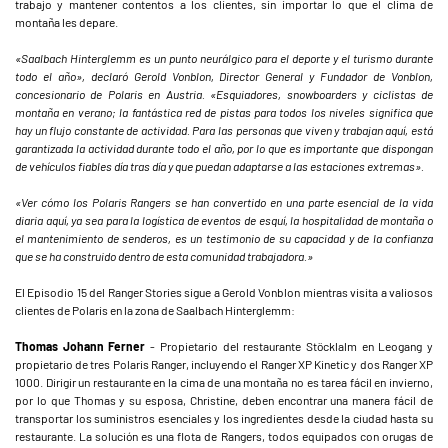
trabajo y mantener contentos a los clientes, sin importar lo que el clima de
montaña les depare.
«Saalbach Hinterglemm es un punto neurálgico para el deporte y el turismo durante
todo el año», declaró Gerold Vonblon, Director General y Fundador de Vonblon,
concesionario de Polaris en Austria. «Esquiadores, snowboarders y ciclistas de
montaña en verano; la fantástica red de pistas para todos los niveles significa que
hay un flujo constante de actividad. Para las personas que viven y trabajan aquí, está
garantizada la actividad durante todo el año, por lo que es importante que dispongan
de vehículos fiables día tras día y que puedan adaptarse a las estaciones extremas».
«Ver cómo los Polaris Rangers se han convertido en una parte esencial de la vida
diaria aquí, ya sea para la logística de eventos de esquí, la hospitalidad de montaña o
el mantenimiento de senderos, es un testimonio de su capacidad y de la confianza
que se ha construido dentro de esta comunidad trabajadora.»
El Episodio 15 del Ranger Stories sigue a Gerold Vonblon mientras visita a valiosos
clientes de Polaris en la zona de Saalbach Hinterglemm:
Thomas Johann Ferner
- Propietario del restaurante Stöcklalm en Leogang y
propietario de tres Polaris Ranger, incluyendo el Ranger XP Kinetic y dos Ranger XP
1000. Dirigir un restaurante en la cima de una montaña no es tarea fácil en invierno,
por lo que Thomas y su esposa, Christine, deben encontrar una manera fácil de
transportar los suministros esenciales y los ingredientes desde la ciudad hasta su
restaurante. La solución es una flota de Rangers, todos equipados con orugas de