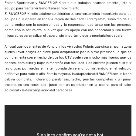
Polaris Sportsman y RANGER XP Kinetic que trabajan incansablemente junto al
equipo para mantener la montaña en movimiento.
El RANGER XP Kinetic totalmente eléctrico es una herramienta importante para los
equipos que operan en toda la región de Saalbach Hinterglemm, sinónimo de su
compromiso con la sostenibilidad y la responsabilidad tanto con las personas
como con la naturaleza, a la vez que les apoya con una capacidad y una fuerza
inigualables para realizar el trabajo, sin importar lo que la montaña les depare.
Al igual que los clientes de Vonblon, los vehículos Polaris que circulan por la zona
suelen llevar orugas de nieve para desplazarse por la nieve profunda, lo que se
complementa con el hecho de que los UTV suelen ser mucho más ligeros que los
coches, para subir y bajar la montaña con facilidad. Los clientes pueden sustituir
las orugas por ruedas en la temporada de verano, convirtiéndolo en el vehículo
definitivo para todo el año. Para la mayoría, la adaptación del RANGER con un kit de
cabina completa, incluyendo parabrisas, techo, puertas completas y un panel
trasero, es una necesidad, junto con un calentador en la cabina para el calor
adicional y la descongelación del parabrisas.