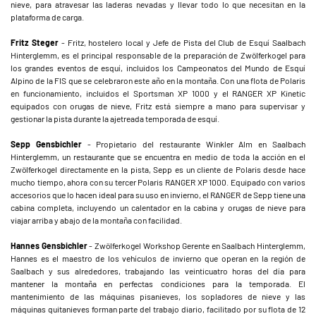
nieve, para atravesar las laderas nevadas y llevar todo lo que necesitan en la
plataforma de carga.
Fritz Steger
- Fritz, hostelero local y Jefe de Pista del Club de Esquí Saalbach
Hinterglemm, es el principal responsable de la preparación de Zwölferkogel para
los grandes eventos de esquí, incluidos los Campeonatos del Mundo de Esquí
Alpino de la FIS que se celebraron este año en la montaña. Con una flota de Polaris
en funcionamiento, incluidos el Sportsman XP 1000 y el RANGER XP Kinetic
equipados con orugas de nieve, Fritz está siempre a mano para supervisar y
gestionar la pista durante la ajetreada temporada de esquí.
Sepp Gensbichler
- Propietario del restaurante Winkler Alm en Saalbach
Hinterglemm, un restaurante que se encuentra en medio de toda la acción en el
Zwölferkogel directamente en la pista, Sepp es un cliente de Polaris desde hace
mucho tiempo, ahora con su tercer Polaris RANGER XP 1000. Equipado con varios
accesorios que lo hacen ideal para su uso en invierno, el RANGER de Sepp tiene una
cabina completa, incluyendo un calentador en la cabina y orugas de nieve para
viajar arriba y abajo de la montaña con facilidad.
Hannes Gensbichler
- Zwölferkogel Workshop Gerente en Saalbach Hinterglemm,
Hannes es el maestro de los vehículos de invierno que operan en la región de
Saalbach y sus alrededores, trabajando las veinticuatro horas del día para
mantener la montaña en perfectas condiciones para la temporada. El
mantenimiento de las máquinas pisanieves, los sopladores de nieve y las
máquinas quitanieves forman parte del trabajo diario, facilitado por su flota de 12