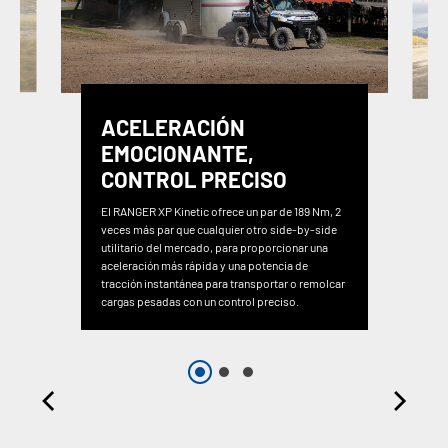
ACELERACIÓN
EMOCIONANTE,
CONTROL PRECISO
El RANGER XP Kinetic ofrece un par de 189 Nm, 2
veces más par que cualquier otro side-by-side
utilitario del mercado, para proporcionar una
aceleración más rápida y una potencia de
tracción instantánea para transportar o remolcar
cargas pesadas con un control preciso.