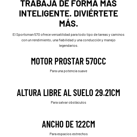
TRABAJA DE FORMA MÁS
INTELIGENTE. DIVIÉRTETE
MÁS.
El Sportsman 570 ofrece versatilidad para todo tipo de tareas y caminos
con un rendimiento, una fiabilidad y una conducción y manejo
legendarios.
MOTOR PROSTAR 570CC
Para una potencia suave
ALTURA LIBRE AL SUELO 29.21CM
Para salvar obstáculos
ANCHO DE 122CM
Para espacios estrechos