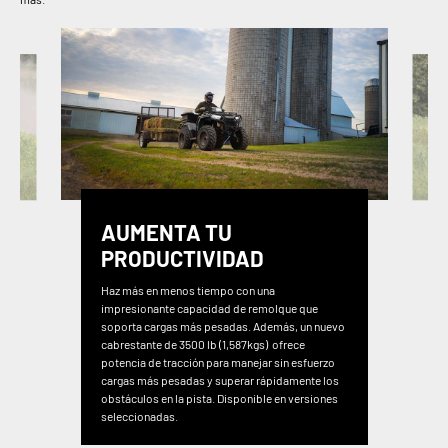
AUMENTA TU
PRODUCTIVIDAD
Haz más en menos tiempo con una
impresionante capacidad de remolque que
soporta cargas más pesadas. Además, un nuevo
cabrestante de 3500 lb (1,587kgs) ofrece
potencia de tracción para manejar sin esfuerzo
cargas más pesadas y superar rápidamente los
obstáculos en la pista. Disponible en versiones
seleccionadas.